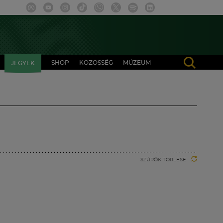
SHOP
KÖZÖSSÉG
MÚZEUM
JEGYEK
SZŰRŐK TÖRLÉSE