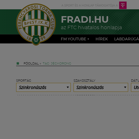
FRADI.HU
az FTC hivatalos honlapja
FM YOUTUBE +
HÍREK
LABDARÚGÁ
FŐOLDAL
»
TAG: JÉGKORONG
SPORTÁG
SZAKOSZTÁLY
DÁT
Szinkronúszás
Szinkronúszás
Ut