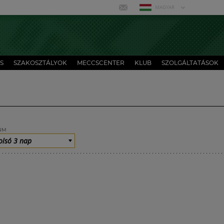
MAGYAR
S
SZAKOSZTÁLYOK
MECCSCENTER
KLUB
SZOLGÁLTATÁSOK
UM
olsó 3 nap