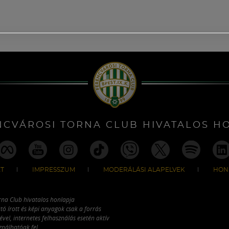
NCVÁROSI TORNA CLUB HIVATALOS H
T
IMPRESSZUM
MODERÁLÁSI ALAPELVEK
HON
rna Club hivatalos honlapja
tó írott és képi anyagok csak a forrás
vel, internetes felhasználás esetén aktív
ználhatóak fel.