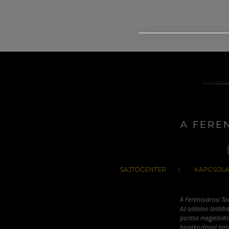
A FERE
SAJTÓCENTER
KAPCSOLA
A Ferencvárosi To
Az oldalon találha
pontos megjelölésé
hivatkozással has