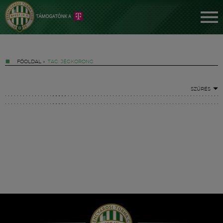
FŐOLDAL
»
TAG: JÉGKORONG
SZŰRÉS
Jegyek
FM YouTube +
Hírek