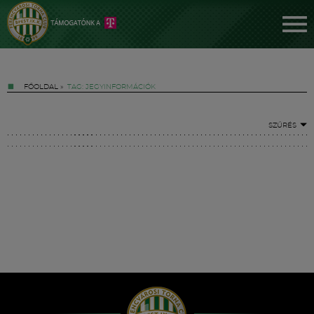
FŐOLDAL
»
TAG: JEGYINFORMÁCIÓK
SZŰRÉS
Jegyek
FM YouTube +
Hírek