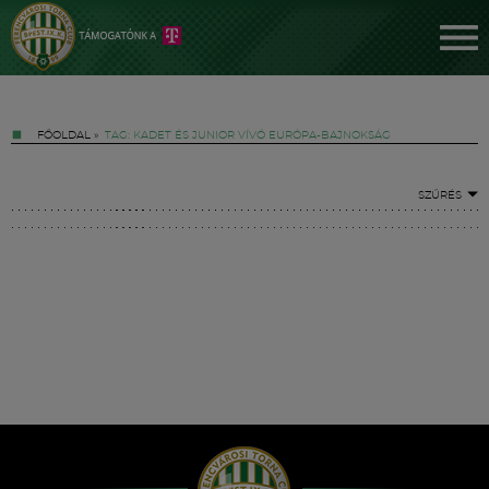
FŐOLDAL
»
TAG: KADET ÉS JUNIOR VÍVÓ EURÓPA-BAJNOKSÁG
SZŰRÉS
Jegyek
FM YouTube +
Hírek