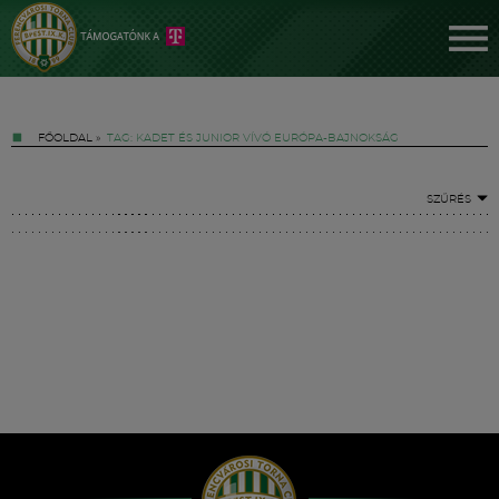
FŐOLDAL
»
TAG: KADET ÉS JUNIOR VÍVÓ EURÓPA-BAJNOKSÁG
SZŰRÉS
Jegyek
FM YouTube +
Hírek