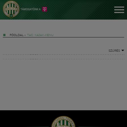
FŐOLDAL
»
TAG: KAJAK-KENU
SZŰRÉS
Jegyek
FM YouTube +
Hírek