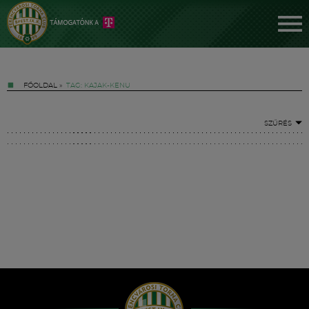
FŐOLDAL
»
TAG: KAJAK-KENU
SZŰRÉS
Jegyek
FM YouTube +
Hírek