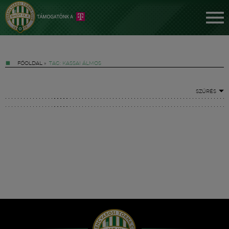
FŐOLDAL
»
TAG: KASSAI ÁLMOS
SZŰRÉS
Jegyek
FM YouTube +
Hírek