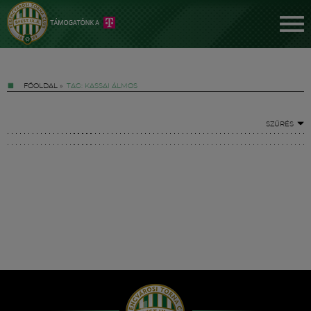
FŐOLDAL
»
TAG: KASSAI ÁLMOS
SZŰRÉS
Jegyek
FM YouTube +
Hírek