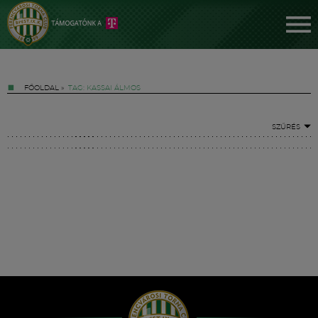
FŐOLDAL
»
TAG: KASSAI ÁLMOS
SZŰRÉS
Jegyek
FM YouTube +
Hírek