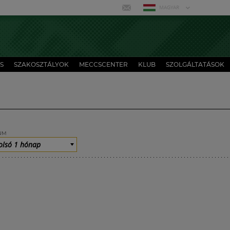
MAGYAR
S
SZAKOSZTÁLYOK
MECCSCENTER
KLUB
SZOLGÁLTATÁSOK
UM
olsó 1 hónap