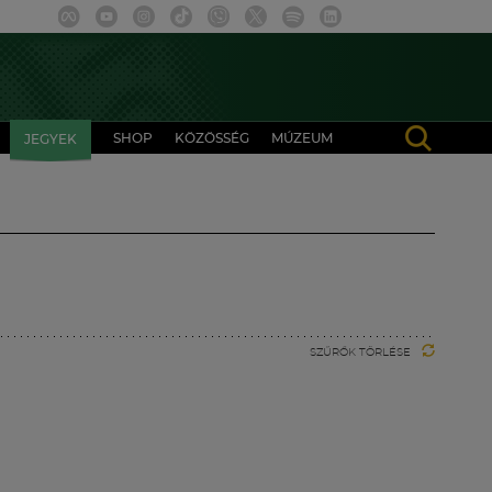
SHOP
KÖZÖSSÉG
MÚZEUM
JEGYEK
SZŰRŐK TÖRLÉSE