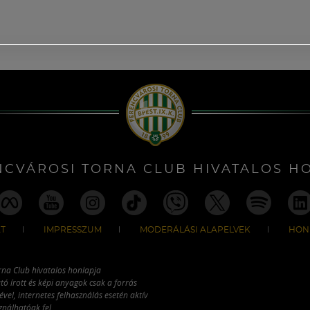
NCVÁROSI TORNA CLUB HIVATALOS H
T
IMPRESSZUM
MODERÁLÁSI ALAPELVEK
HON
rna Club hivatalos honlapja
tó írott és képi anyagok csak a forrás
vel, internetes felhasználás esetén aktív
ználhatóak fel.