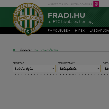
FRADI.HU
az FTC hivatalos honlapja
FM YOUTUBE +
HÍREK
LABDARÚGÁ
FŐOLDAL
»
TAG: KASSAI ÁLMOS
SPORTÁG
SZAKOSZTÁLY
DÁT
Labdarúgás
Utánpótlás
Ut