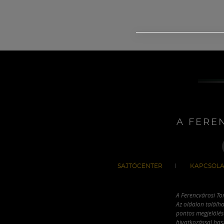
A FERE
SAJTÓCENTER
KAPCSOLA
A Ferencvárosi To
Az oldalon találha
pontos megjelölésé
hivatkozással has