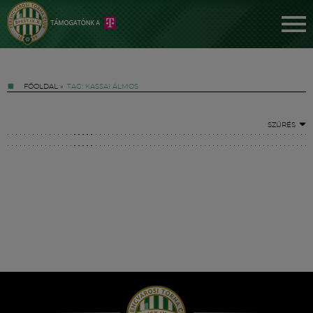
FŐOLDAL
»
TAG: KASSAI ÁLMOS
SZŰRÉS
Jegyek
FM YouTube +
Hírek