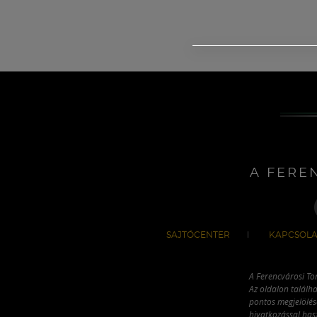
A FERE
SAJTÓCENTER
KAPCSOLA
A Ferencvárosi To
Az oldalon találha
pontos megjelölésé
hivatkozással has