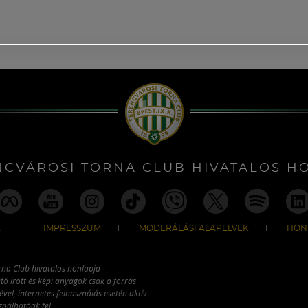
NCVÁROSI TORNA CLUB HIVATALOS H
T
IMPRESSZUM
MODERÁLÁSI ALAPELVEK
HON
rna Club hivatalos honlapja
tó írott és képi anyagok csak a forrás
vel, internetes felhasználás esetén aktív
ználhatóak fel.