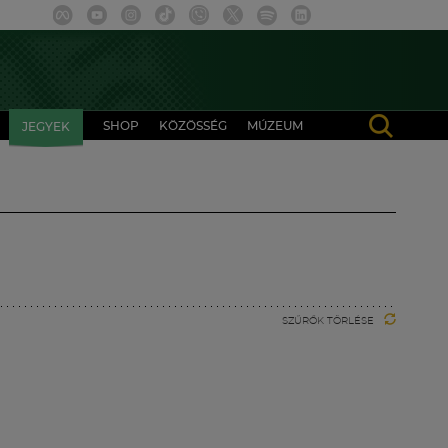
SHOP
KÖZÖSSÉG
MÚZEUM
JEGYEK
SZŰRŐK TÖRLÉSE