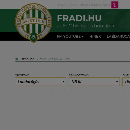
FRADI.HU
az FTC hivatalos honlapja
FM YOUTUBE +
HÍREK
LABDARÚGÁ
FŐOLDAL
»
TAG: KASSAI ÁLMOS
SPORTÁG
SZAKOSZTÁLY
DÁT
Labdarúgás
NB III
Ut