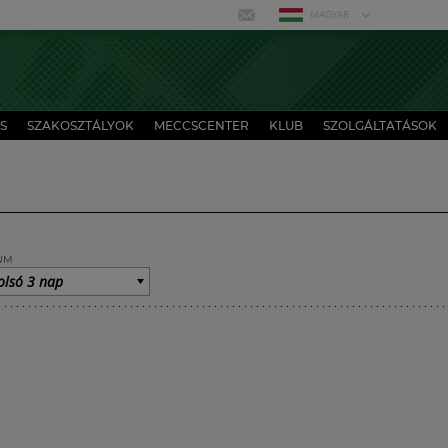
MAGYAR
S
SZAKOSZTÁLYOK
MECCSCENTER
KLUB
SZOLGÁLTATÁSOK
UM
olsó 3 nap