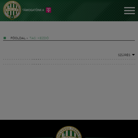
FŐOLDAL
»
TAG: KEZDŐ
SZŰRÉS
Jegyek
FM YouTube +
Hírek