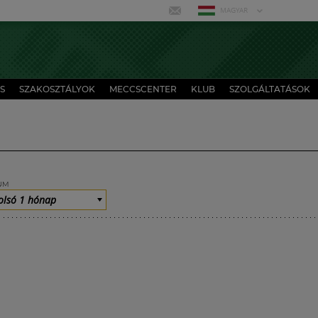
MAGYAR
S
SZAKOSZTÁLYOK
MECCSCENTER
KLUB
SZOLGÁLTATÁSOK
UM
olsó 1 hónap