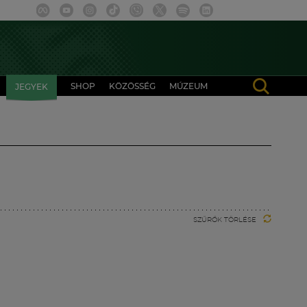
SHOP
KÖZÖSSÉG
MÚZEUM
JEGYEK
SZŰRŐK TÖRLÉSE