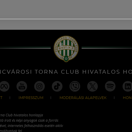
NCVÁROSI TORNA CLUB HIVATALOS H
T
IMPRESSZUM
MODERÁLÁSI ALAPELVEK
HON
rna Club hivatalos honlapja
tó írott és képi anyagok csak a forrás
vel, internetes felhasználás esetén aktív
ználhatóak fel.