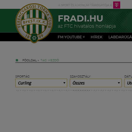
FRADI.HU
az FTC hivatalos honlapja
FM YOUTUBE +
HÍREK
LABDARÚGÁ
FŐOLDAL
»
TAG: KEZDŐ
SPORTÁG
SZAKOSZTÁLY
DÁT
Curling
Összes
Ut