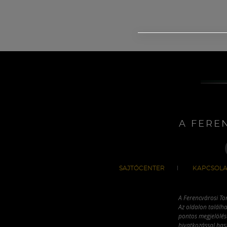
A FERE
SAJTÓCENTER
KAPCSOLA
A Ferencvárosi To
Az oldalon találha
pontos megjelölésé
hivatkozással has