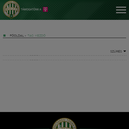
FŐOLDAL
»
TAG: KEZDŐ
SZŰRÉS
Jegyek
FM YouTube +
Hírek