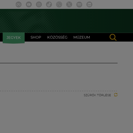
SHOP
KÖZÖSSÉG
MÚZEUM
JEGYEK
SZŰRŐK TÖRLÉSE