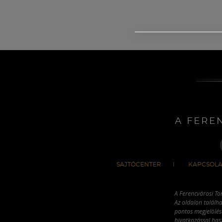
A FERE
SAJTÓCENTER
KAPCSOLA
A Ferencvárosi To
Az oldalon találha
pontos megjelölésé
hivatkozással has