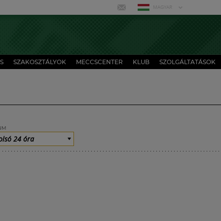
MAGYAR
S
SZAKOSZTÁLYOK
MECCSCENTER
KLUB
SZOLGÁLTATÁSOK
UM
olsó 24 óra