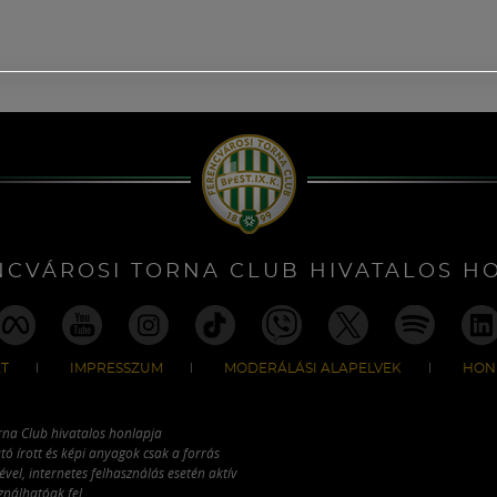
NCVÁROSI TORNA CLUB HIVATALOS H
T
IMPRESSZUM
MODERÁLÁSI ALAPELVEK
HON
rna Club hivatalos honlapja
tó írott és képi anyagok csak a forrás
vel, internetes felhasználás esetén aktív
ználhatóak fel.