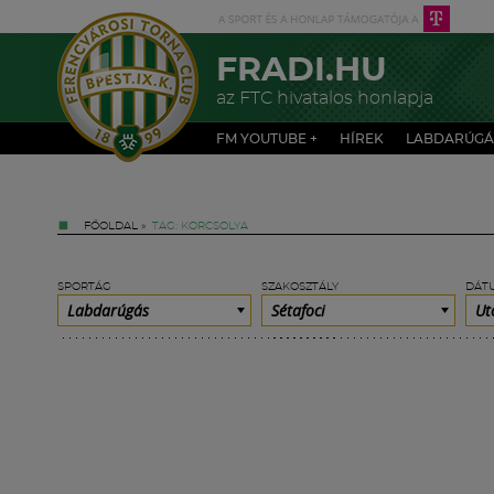
FRADI.HU
az FTC hivatalos honlapja
FM YOUTUBE +
HÍREK
LABDARÚGÁ
FŐOLDAL
»
TAG: KORCSOLYA
SPORTÁG
SZAKOSZTÁLY
DÁT
Labdarúgás
Sétafoci
Ut