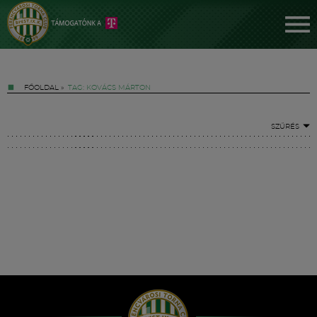
FŐOLDAL
»
TAG: KOVÁCS MÁRTON
SZŰRÉS
Jegyek
FM YouTube +
Hírek