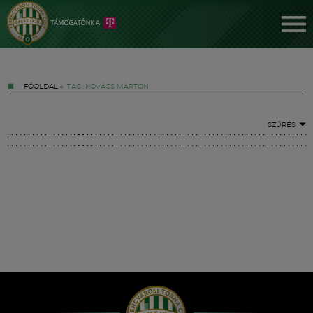
FŐOLDAL
»
TAG: KOVÁCS MÁRTON
SZŰRÉS
Jegyek
FM YouTube +
Hírek