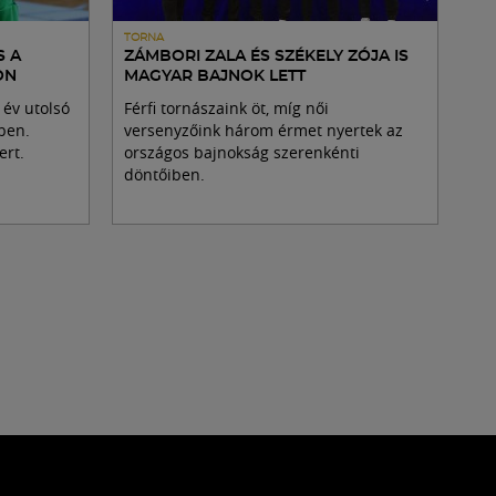
TORNA
S A
ZÁMBORI ZALA ÉS SZÉKELY ZÓJA IS
ON
MAGYAR BAJNOK LETT
 év utolsó
Férfi tornászaink öt, míg női
ben.
versenyzőink három érmet nyertek az
ert.
országos bajnokság szerenkénti
döntőiben.