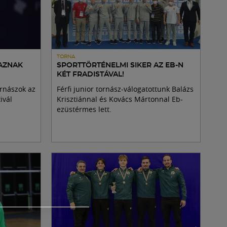
TORNA
TAZNAK
SPORTTÖRTÉNELMI SIKER AZ EB-N
KÉT FRADISTÁVAL!
rnászok az
Férfi junior tornász-válogatottunk Balázs
ivál
Krisztiánnal és Kovács Mártonnal Eb-
ezüstérmes lett.