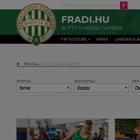
FRADI.HU
az FTC hivatalos honlapja
FM YOUTUBE +
HÍREK
LABDARÚGÁ
FŐOLDAL
»
TAG: KOVÁCS MÁRTON
SPORTÁG
SZAKOSZTÁLY
DÁT
Torna
Összes
Ös