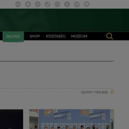
SHOP
KÖZÖSSÉG
MÚZEUM
JEGYEK
SZŰRŐK TÖRLÉSE