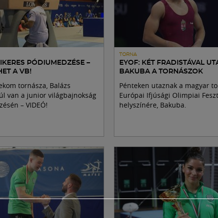
TORNA
SIKERES PÓDIUMEDZÉSE –
EYOF: KÉT FRADISTÁVAL U
ET A VB!
BAKUBA A TORNÁSZOK
ekom tornásza, Balázs
Pénteken utaznak a magyar to
túl van a junior világbajnokság
Európai Ifjúsági Olimpiai Feszt
ésén – VIDEÓ!
helyszínére, Bakuba.