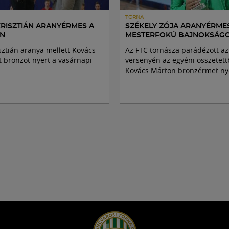
TORNA
KRISZTIÁN ARANYÉRMES A
SZÉKELY ZÓJA ARANYÉRME
-N
MESTERFOKÚ BAJNOKSÁG
sztián aranya mellett Kovács
Az FTC tornásza parádézott az
 bronzot nyert a vasárnapi
versenyén az egyéni összetett
Kovács Márton bronzérmet ny