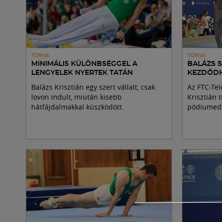
TORNA
TORNA
MINIMÁLIS KÜLÖNBSÉGGEL A
BALÁZS 
LENGYELEK NYERTEK TATÁN
KEZDŐDH
Balázs Krisztián egy szert vállalt, csak
Az FTC-Tel
lovon indult, miután kisebb
Krisztián 
hátfájdalmakkal küszködött.
pódiumedz