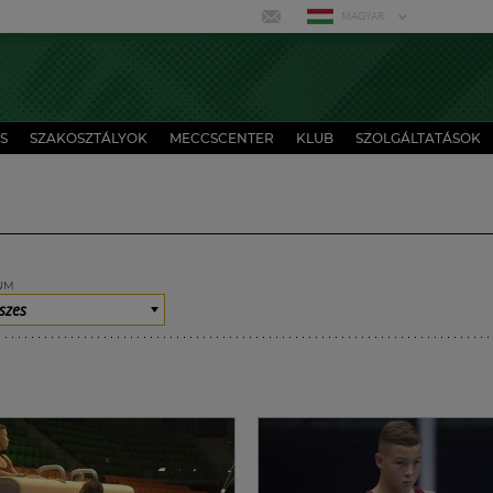
MAGYAR
S
SZAKOSZTÁLYOK
MECCSCENTER
KLUB
SZOLGÁLTATÁSOK
UM
szes