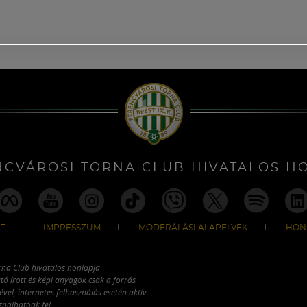
NCVÁROSI TORNA CLUB HIVATALOS H
T
IMPRESSZUM
MODERÁLÁSI ALAPELVEK
HON
rna Club hivatalos honlapja
tó írott és képi anyagok csak a forrás
vel, internetes felhasználás esetén aktív
ználhatóak fel.