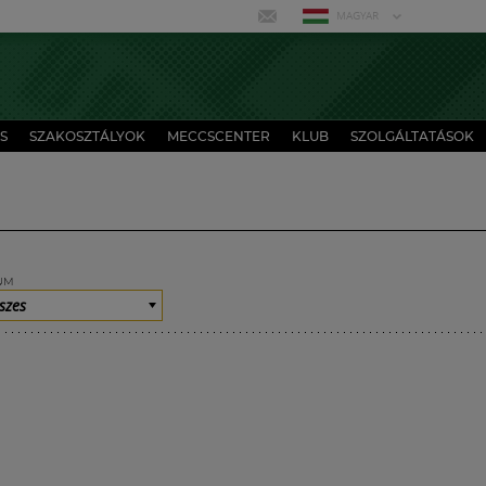
MAGYAR
S
SZAKOSZTÁLYOK
MECCSCENTER
KLUB
SZOLGÁLTATÁSOK
UM
szes