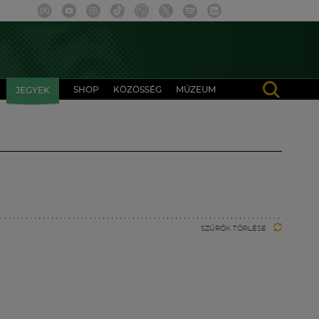
SHOP
KÖZÖSSÉG
MÚZEUM
JEGYEK
SZŰRŐK TÖRLÉSE