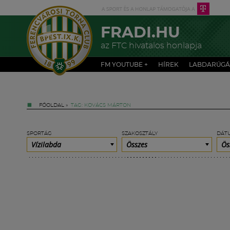
FRADI.HU
az FTC hivatalos honlapja
FM YOUTUBE +
HÍREK
LABDARÚGÁ
FŐOLDAL
»
TAG: KOVÁCS MÁRTON
SPORTÁG
SZAKOSZTÁLY
DÁT
Vízilabda
Összes
Ös