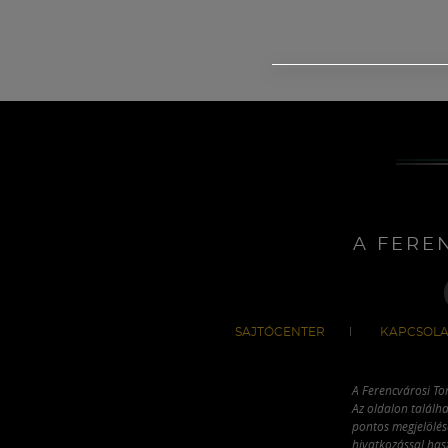
A FERE
SAJTÓCENTER
KAPCSOLA
A Ferencvárosi To
Az oldalon találha
pontos megjelölésé
hivatkozással has