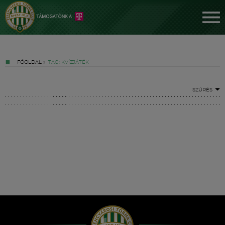
FŐOLDAL
»
TAG: KVÍZJÁTÉK
SZŰRÉS
Jegyek
FM YouTube +
Hírek