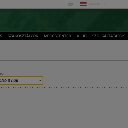
MAGYAR
S
SZAKOSZTÁLYOK
MECCSCENTER
KLUB
SZOLGÁLTATÁSOK
UM
olsó 3 nap