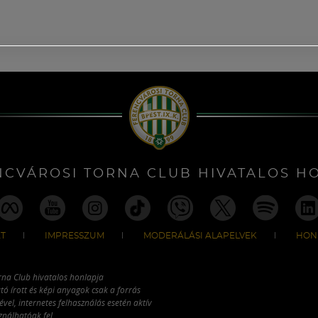
NCVÁROSI TORNA CLUB HIVATALOS H
T
IMPRESSZUM
MODERÁLÁSI ALAPELVEK
HON
rna Club hivatalos honlapja
tó írott és képi anyagok csak a forrás
vel, internetes felhasználás esetén aktív
ználhatóak fel.