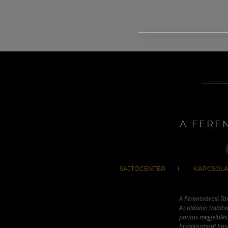
A FERE
SAJTÓCENTER
KAPCSOLA
A Ferencvárosi To
Az oldalon találha
pontos megjelölésé
hivatkozással has