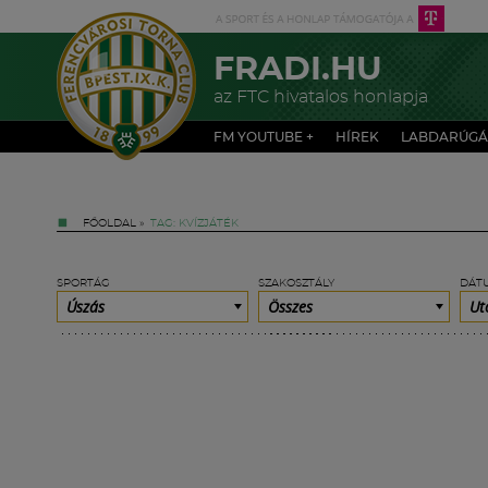
FRADI.HU
az FTC hivatalos honlapja
FM YOUTUBE +
HÍREK
LABDARÚGÁ
FŐOLDAL
»
TAG: KVÍZJÁTÉK
SPORTÁG
SZAKOSZTÁLY
DÁT
Úszás
Összes
Ut