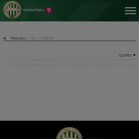
FŐOLDAL
»
TAG: KVÍZJÁTÉK
SZŰRÉS
Jegyek
FM YouTube +
Hírek