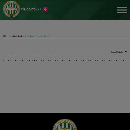
FŐOLDAL
»
TAG: KVÍZJÁTÉK
SZŰRÉS
Jegyek
FM YouTube +
Hírek