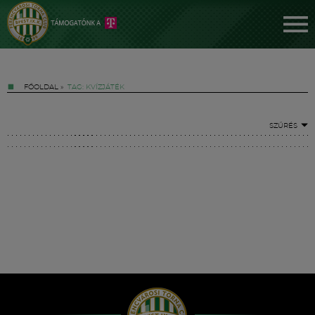
FŐOLDAL
»
TAG: KVÍZJÁTÉK
SZŰRÉS
Jegyek
FM YouTube +
Hírek