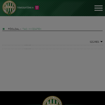
FŐOLDAL
»
TAG: KVÍZJÁTÉK
SZŰRÉS
Jegyek
FM YouTube +
Hírek