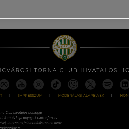
NCVÁROSI TORNA CLUB HIVATALOS H
T
IMPRESSZUM
MODERÁLÁSI ALAPELVEK
HON
rna Club hivatalos honlapja
tó írott és képi anyagok csak a forrás
vel, internetes felhasználás esetén aktív
ználhatóak fel.