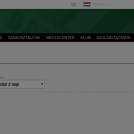
MAGYAR
S
SZAKOSZTÁLYOK
MECCSCENTER
KLUB
SZOLGÁLTATÁSOK
UM
olsó 3 nap