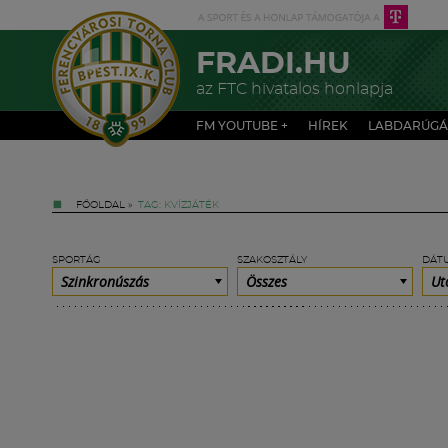
FRADI.HU
az FTC hivatalos honlapja
FM YOUTUBE +
HÍREK
LABDARÚGÁ
FŐOLDAL
»
TAG: KVÍZJÁTÉK
SPORTÁG
SZAKOSZTÁLY
DÁT
Szinkronúszás
Összes
Ut