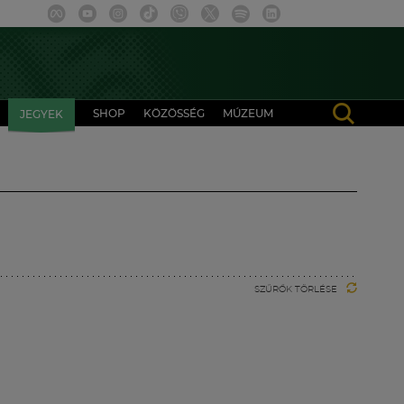
SHOP
KÖZÖSSÉG
MÚZEUM
JEGYEK
SZŰRŐK TÖRLÉSE