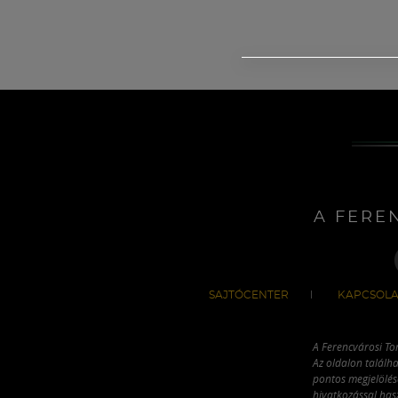
A FERE
SAJTÓCENTER
KAPCSOLA
A Ferencvárosi To
Az oldalon találha
pontos megjelölésé
hivatkozással has