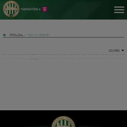
FŐOLDAL
»
TAG: KVÍZJÁTÉK
SZŰRÉS
Jegyek
FM YouTube +
Hírek