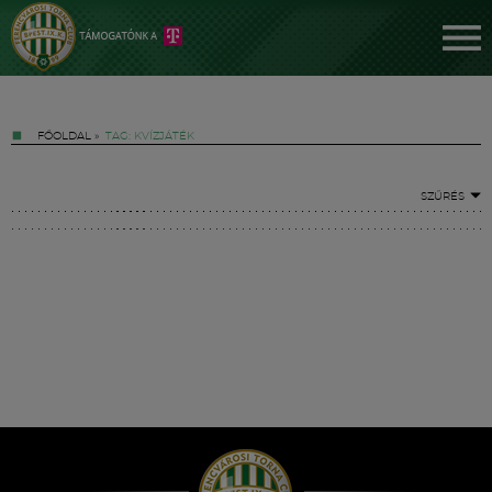
FŐOLDAL
»
TAG: KVÍZJÁTÉK
SZŰRÉS
Jegyek
FM YouTube +
Hírek