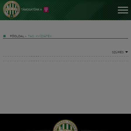
FŐOLDAL
»
TAG: KVÍZJÁTÉK
SZŰRÉS
Jegyek
FM YouTube +
Hírek