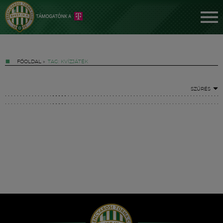
FŐOLDAL
»
TAG: KVÍZJÁTÉK
SZŰRÉS
Jegyek
FM YouTube +
Hírek