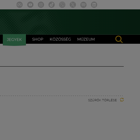
SHOP
KÖZÖSSÉG
MÚZEUM
JEGYEK
SZŰRŐK TÖRLÉSE