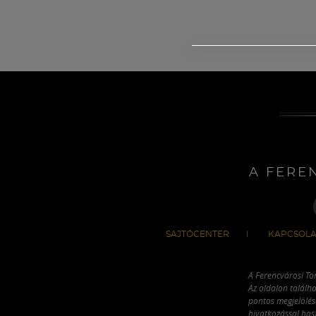
A FERE
SAJTÓCENTER
KAPCSOLA
A Ferencvárosi To
Az oldalon találha
pontos megjelölésé
hivatkozással has