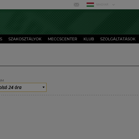
MAGYAR
S
SZAKOSZTÁLYOK
MECCSCENTER
KLUB
SZOLGÁLTATÁSOK
UM
olsó 24 óra