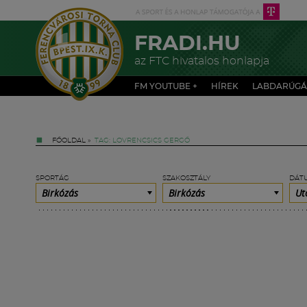
FRADI.HU
az FTC hivatalos honlapja
FM YOUTUBE +
HÍREK
LABDARÚGÁ
FŐOLDAL
»
TAG: LOVRENCSICS GERGŐ
SPORTÁG
SZAKOSZTÁLY
DÁT
Birkózás
Birkózás
Ut