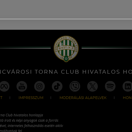
NCVÁROSI TORNA CLUB HIVATALOS H
T
IMPRESSZUM
MODERÁLÁSI ALAPELVEK
HON
rna Club hivatalos honlapja
tó írott és képi anyagok csak a forrás
vel, internetes felhasználás esetén aktív
ználhatóak fel.