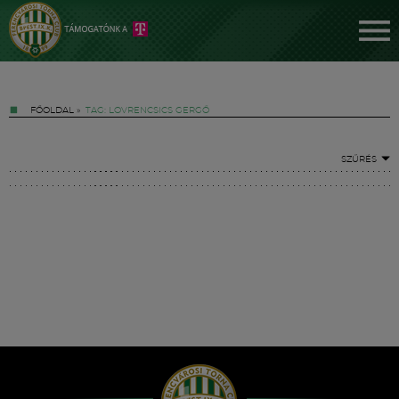
FŐOLDAL
»
TAG: LOVRENCSICS GERGŐ
SZŰRÉS
Jegyek
FM YouTube +
Hírek