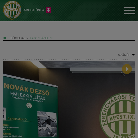
FŐOLDAL
»
TAG: MÚZEUM
SZŰRÉS
Jegyek
FM YouTube +
Hírek