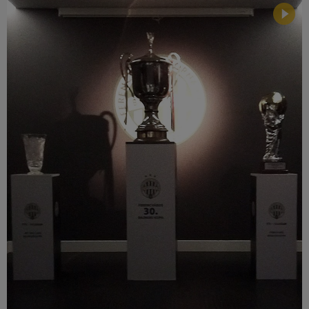
Múzeum
English