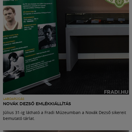
Labdarúgás
Szakosztályok
Meccscenter
Klub
Szolgáltatások
Shop
LABDARÚGÁS
NOVÁK DEZSŐ EMLÉKKIÁLLÍTÁS
Július 31-ig látható a Fradi Múzeumban a Novák Dezső sikereit
Közösség
bemutató tárlat.