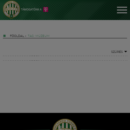
FŐOLDAL
»
TAG: MÚZEUM
SZŰRÉS
Jegyek
FM YouTube +
Hírek