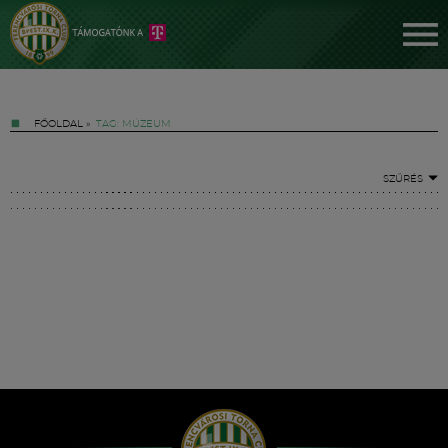
FŐOLDAL
»
TAG: MÚZEUM
SZŰRÉS
Jegyek
FM YouTube +
Hírek