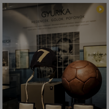
Múzeum
English