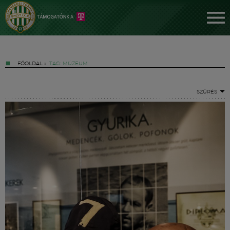
FŐOLDAL
»
TAG: MÚZEUM
SZŰRÉS
Jegyek
FM YouTube +
Hírek