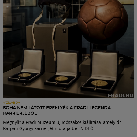
Labdarúgás
Szakosztályok
Meccscenter
Klub
Szolgáltatások
Shop
VÍZILABDA
SOHA NEM LÁTOTT EREKLYÉK A FRADI-LEGENDA
KARRIERJÉBŐL
Közösség
Megnyílt a Fradi Múzeum új időszakos kiállítása, amely dr.
Kárpáti György karrierjét mutatja be - VIDEÓ!