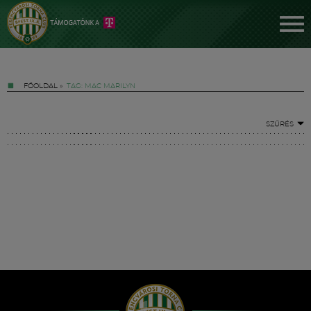
FŐOLDAL
»
TAG: MAC MARILYN
SZŰRÉS
Jegyek
FM YouTube +
Hírek