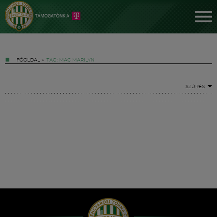
FŐOLDAL
»
TAG: MAC MARILYN
SZŰRÉS
Jegyek
FM YouTube +
Hírek