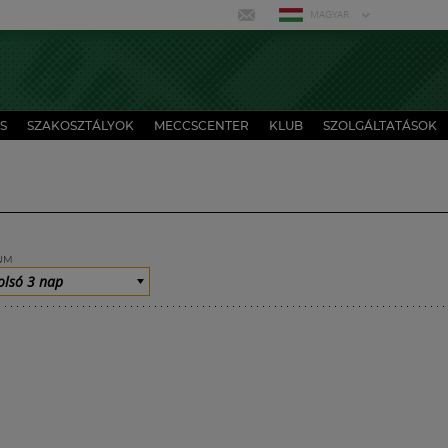
MAGYAR
S
SZAKOSZTÁLYOK
MECCSCENTER
KLUB
SZOLGÁLTATÁSOK
UM
olsó 3 nap