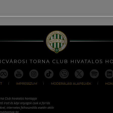
NCVÁROSI TORNA CLUB HIVATALOS H
T
IMPRESSZUM
MODERÁLÁSI ALAPELVEK
HON
rna Club hivatalos honlapja
tó írott és képi anyagok csak a forrás
vel, internetes felhasználás esetén aktív
ználhatóak fel.