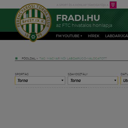
FRADI.HU
az FTC hivatalos honlapja
FM YOUTUBE +
HÍREK
LABDARÚGÁ
FŐOLDAL
»
TAG: MAGYAR NŐI LABDARÚGÓ-VÁLOGATOTT
SPORTÁG
SZAKOSZTÁLY
DÁT
Torna
Torna
Ut