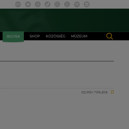
SHOP
KÖZÖSSÉG
MÚZEUM
JEGYEK
SZŰRŐK TÖRLÉSE