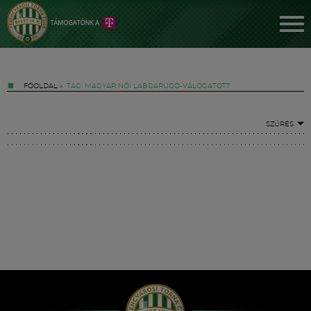
FŐOLDAL
»
TAG: MAGYAR NŐI LABDARÚGÓ-VÁLOGATOTT
SZŰRÉS
Jegyek
FM YouTube +
Hírek