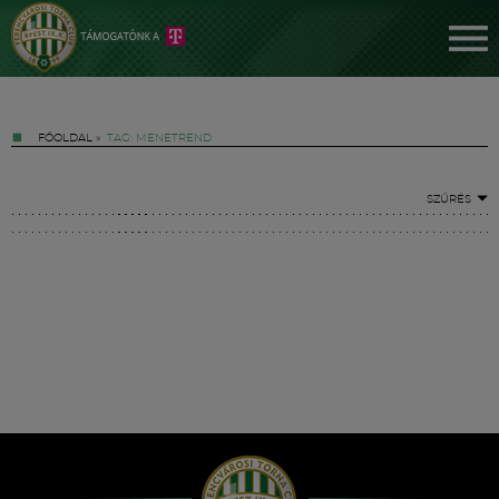
FŐOLDAL
»
TAG: MENETREND
SZŰRÉS
Jegyek
FM YouTube +
Hírek