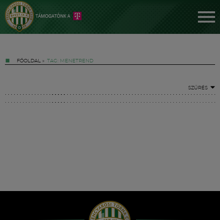
FŐOLDAL
»
TAG: MENETREND
SZŰRÉS
Jegyek
FM YouTube +
Hírek