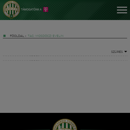
FŐOLDAL
»
TAG: MOSDÓCZI EVELIN
SZŰRÉS
Jegyek
FM YouTube +
Hírek