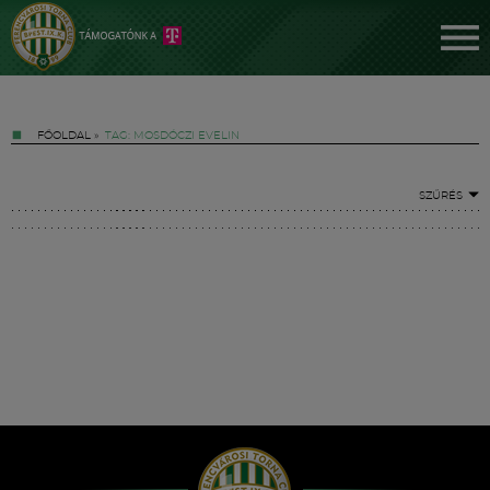
FŐOLDAL
»
TAG: MOSDÓCZI EVELIN
SZŰRÉS
Jegyek
FM YouTube +
Hírek