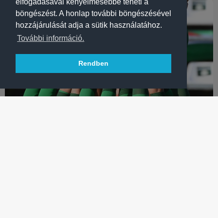
elfogadásával kényelmesebbé teheti a
böngészést. A honlap további böngészésével
hozzájárulását adja a sütik használatához.
További információ.
Rendben
LABDARÚGÁS
DÖRNYEI: „MOSDÓ EGY BORZASZTÓAN NYUGODT EMBER”
Női labdarúgóink utolsó perces büntetővel győztek 3-2-re az
MTK ellen, vezetőedzőnk és kapitányunk értékelt.