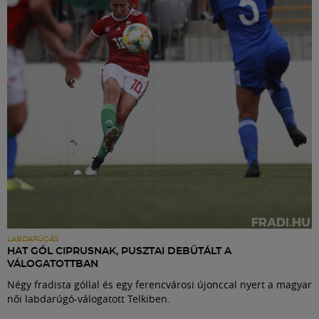
Labdarúgás
Szakosztályok
Meccscenter
Klub
Szolgáltatások
Shop
LABDARÚGÁS
HAT GÓL CIPRUSNAK, PUSZTAI DEBÜTÁLT A
VÁLOGATOTTBAN
Közösség
Négy fradista góllal és egy ferencvárosi újonccal nyert a magyar
női labdarúgó-válogatott Telkiben.