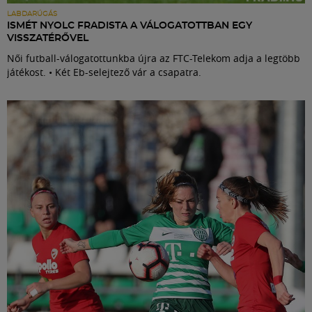
LABDARÚGÁS
ISMÉT NYOLC FRADISTA A VÁLOGATOTTBAN EGY
VISSZATÉRŐVEL
Női futball-válogatottunkba újra az FTC-Telekom adja a legtöbb
játékost. • Két Eb-selejtező vár a csapatra.