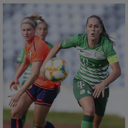
Múzeum
English