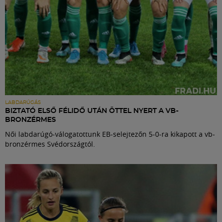
LABDARÚGÁS
BIZTATÓ ELSŐ FÉLIDŐ UTÁN ÖTTEL NYERT A VB-
BRONZÉRMES
Női labdarúgó-válogatottunk EB-selejtezőn 5-0-ra kikapott a vb-
bronzérmes Svédországtól.