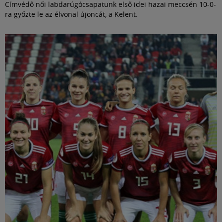
Címvédő női labdarúgócsapatunk első idei hazai meccsén 10-0-
ra győzte le az élvonal újoncát, a Kelent.