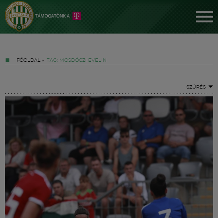
FŐOLDAL
»
TAG: MOSDÓCZI EVELIN
SZŰRÉS
Jegyek
FM YouTube +
Hírek