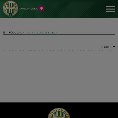
FŐOLDAL
»
TAG: MOSDÓCZI EVELIN
SZŰRÉS
Jegyek
FM YouTube +
Hírek