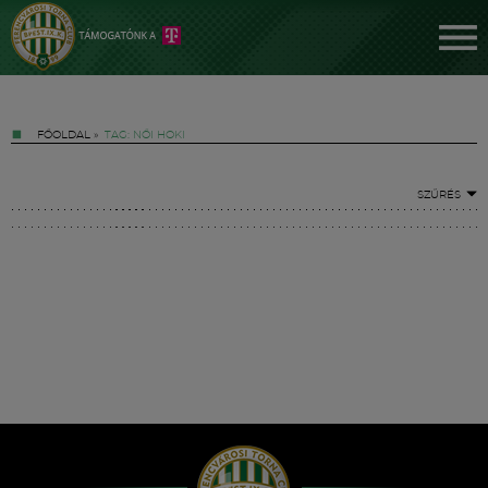
FŐOLDAL
»
TAG: NŐI HOKI
SZŰRÉS
Jegyek
FM YouTube +
Hírek