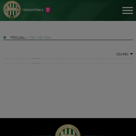
FŐOLDAL
»
TAG: NŐI HOKI
SZŰRÉS
Jegyek
FM YouTube +
Hírek